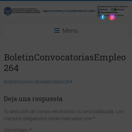
Saltar
al
contenido
Colegio
Menú
Oficial
de
BoletinConvocatoriasEmpleo
Doctores
264
y
Licenciados
BoletinConvocatoriasEmpleo264
en
Deja una respuesta
Filosofía
Tu dirección de correo electrónico no será publicada.
Los
y
campos obligatorios están marcados con
*
Letras
Comentario
*