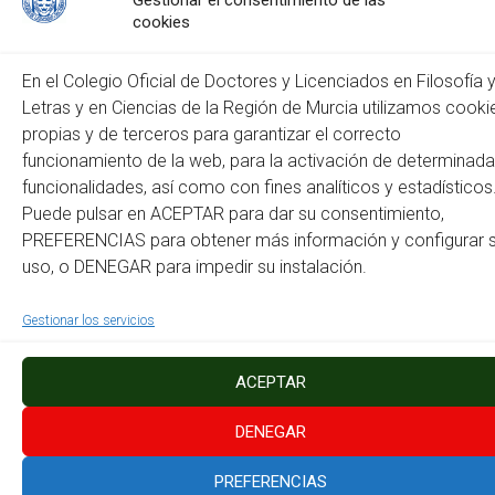
Gestionar el consentimiento de las
cookies
Web
En el Colegio Oficial de Doctores y Licenciados en Filosofía 
Letras y en Ciencias de la Región de Murcia utilizamos cooki
propias y de terceros para garantizar el correcto
funcionamiento de la web, para la activación de determinad
funcionalidades, así como con fines analíticos y estadísticos
Puede pulsar en ACEPTAR para dar su consentimiento,
PREFERENCIAS para obtener más información y configurar 
Este sitio usa Akismet para reducir el spam.
Aprende cómo
uso, o DENEGAR para impedir su instalación.
se procesan los datos de tus comentarios.
Gestionar los servicios
Copyright © 2026
Colegio Oficial de Doctores y Licenciados en Filosofía y Letras
y en Ciencias de la Región de Murcia
. Todos los derechos reservados.
Tema:
Accelerate
por ThemeGrill. Funciona con
WordPress
.
ACEPTAR
Política de Cookies
Mapa del Sitio
Accesibilidad
Instagram
Facebook
DENEGAR
PREFERENCIAS