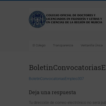
Saltar
al
Colegio
contenido
Oficial
de
Doctores
El Colegio
Transparencia
Ventanilla Única
y
Licenciados
BoletinConvocatorias
en
Filosofía
BoletinConvocatoriasEmpleo307
y
Deja una respuesta
Letras
Tu dirección de correo electrónico no será pu