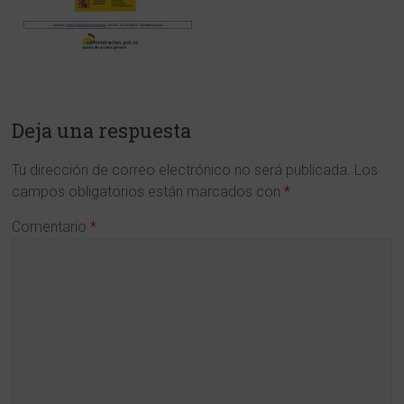
y
en
Ciencias
de
Deja una respuesta
la
Tu dirección de correo electrónico no será publicada.
Los
Región
campos obligatorios están marcados con
*
de
Comentario
*
Murcia
www.cdlmurcia.es