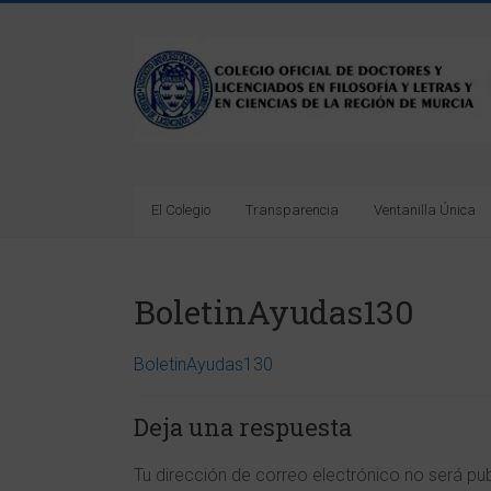
Saltar
al
Colegio
contenido
Oficial
de
Doctores
El Colegio
Transparencia
Ventanilla Única
y
Licenciados
BoletinAyudas130
en
Filosofía
BoletinAyudas130
y
Deja una respuesta
Letras
Tu dirección de correo electrónico no será pu