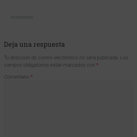
y
en
Ciencias
de
Deja una respuesta
la
Tu dirección de correo electrónico no será publicada.
Los
Región
campos obligatorios están marcados con
*
de
Comentario
*
Murcia
www.cdlmurcia.es