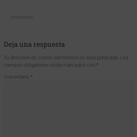
y
en
Ciencias
de
Deja una respuesta
la
Tu dirección de correo electrónico no será publicada.
Los
Región
campos obligatorios están marcados con
*
de
Comentario
*
Murcia
www.cdlmurcia.es