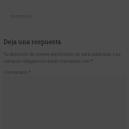
y
en
Ciencias
de
Deja una respuesta
la
Tu dirección de correo electrónico no será publicada.
Los
Región
campos obligatorios están marcados con
*
de
Comentario
*
Murcia
www.cdlmurcia.es