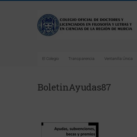
Saltar
al
Colegio
contenido
Oficial
de
Doctores
El Colegio
Transparencia
Ventanilla Única
y
Licenciados
BoletinAyudas87
en
Filosofía
y
Letras