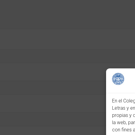
En el Cole
Letras y e
propias y 
la web, pa
con fines 