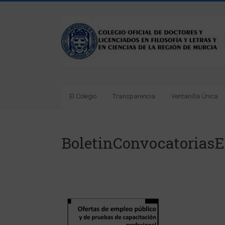
Saltar
al
Colegio
contenido
Oficial
de
Doctores
El Colegio
Transparencia
Ventanilla Única
y
Licenciados
BoletinConvocatorias
en
Filosofía
y
Letras