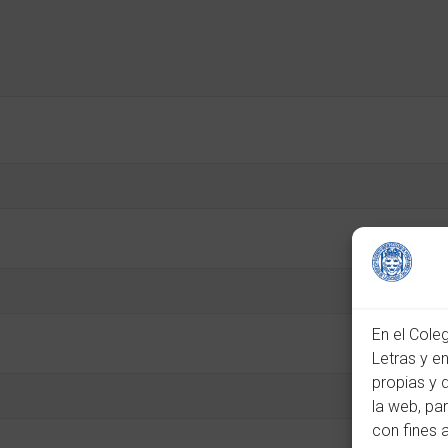
En el Cole
Letras y e
propias y 
la web, pa
con fines 