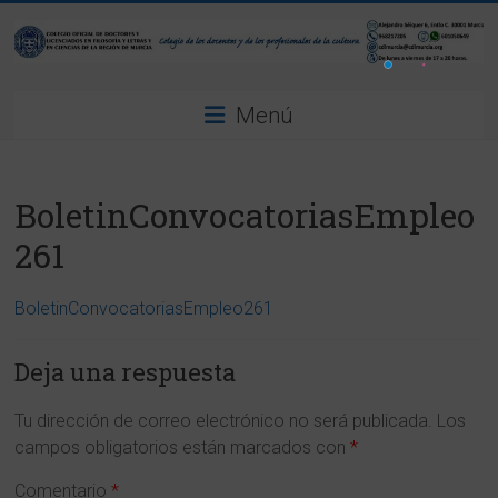
Saltar
al
contenido
Colegio
Menú
Oficial
de
BoletinConvocatoriasEmpleo
Doctores
261
y
Licenciados
BoletinConvocatoriasEmpleo261
en
Deja una respuesta
Filosofía
Tu dirección de correo electrónico no será publicada.
Los
y
campos obligatorios están marcados con
*
Letras
Comentario
*