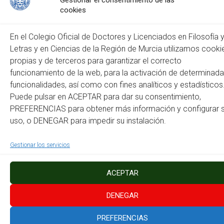
Gestionar el consentimiento de las
cookies
Web
En el Colegio Oficial de Doctores y Licenciados en Filosofía 
Letras y en Ciencias de la Región de Murcia utilizamos cooki
propias y de terceros para garantizar el correcto
funcionamiento de la web, para la activación de determinad
funcionalidades, así como con fines analíticos y estadísticos
Puede pulsar en ACEPTAR para dar su consentimiento,
PREFERENCIAS para obtener más información y configurar 
Este sitio usa Akismet para reducir el spam.
Aprende cómo
uso, o DENEGAR para impedir su instalación.
se procesan los datos de tus comentarios.
Gestionar los servicios
Copyright © 2026
Colegio Oficial de Doctores y Licenciados en Filosofía y Letras
y en Ciencias de la Región de Murcia
. Todos los derechos reservados.
Tema:
Accelerate
por ThemeGrill. Funciona con
WordPress
.
ACEPTAR
Política de Cookies
Mapa del Sitio
Accesibilidad
Instagram
Facebook
DENEGAR
PREFERENCIAS