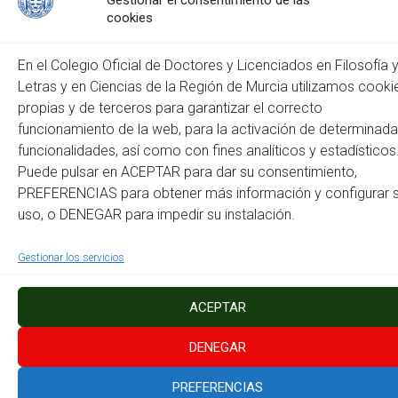
Gestionar el consentimiento de las
cookies
Web
En el Colegio Oficial de Doctores y Licenciados en Filosofía 
Letras y en Ciencias de la Región de Murcia utilizamos cooki
propias y de terceros para garantizar el correcto
funcionamiento de la web, para la activación de determinad
funcionalidades, así como con fines analíticos y estadísticos
Puede pulsar en ACEPTAR para dar su consentimiento,
PREFERENCIAS para obtener más información y configurar 
Este sitio usa Akismet para reducir el spam.
Aprende cómo
uso, o DENEGAR para impedir su instalación.
se procesan los datos de tus comentarios.
Gestionar los servicios
Copyright © 2026
Colegio Oficial de Doctores y Licenciados en Filosofía y Letras
y en Ciencias de la Región de Murcia
. Todos los derechos reservados.
Tema:
Accelerate
por ThemeGrill. Funciona con
WordPress
.
ACEPTAR
Política de Cookies
Mapa del Sitio
Accesibilidad
Instagram
Facebook
DENEGAR
PREFERENCIAS