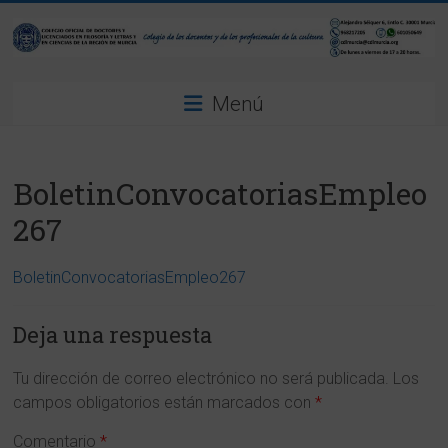
Saltar
al
contenido
Colegio
Menú
Oficial
de
BoletinConvocatoriasEmpleo
Doctores
267
y
Licenciados
BoletinConvocatoriasEmpleo267
en
Deja una respuesta
Filosofía
Tu dirección de correo electrónico no será publicada.
Los
y
campos obligatorios están marcados con
*
Letras
Comentario
*