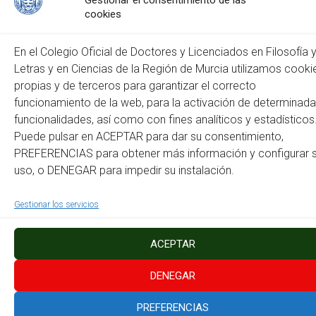
Gestionar el consentimiento de las
cookies
Web
En el Colegio Oficial de Doctores y Licenciados en Filosofía 
Letras y en Ciencias de la Región de Murcia utilizamos cooki
propias y de terceros para garantizar el correcto
funcionamiento de la web, para la activación de determinad
funcionalidades, así como con fines analíticos y estadísticos
Puede pulsar en ACEPTAR para dar su consentimiento,
PREFERENCIAS para obtener más información y configurar 
Este sitio usa Akismet para reducir el spam.
Aprende cómo
uso, o DENEGAR para impedir su instalación.
se procesan los datos de tus comentarios.
Gestionar los servicios
Copyright © 2026
Colegio Oficial de Doctores y Licenciados en Filosofía y Letras
y en Ciencias de la Región de Murcia
. Todos los derechos reservados.
Tema:
Accelerate
por ThemeGrill. Funciona con
WordPress
.
ACEPTAR
Política de Cookies
Mapa del Sitio
Accesibilidad
Instagram
Facebook
DENEGAR
PREFERENCIAS