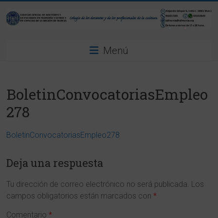
Saltar
al
contenido
Colegio
Menú
Oficial
de
BoletinConvocatoriasEmpleo
Doctores
278
y
Licenciados
BoletinConvocatoriasEmpleo278
en
Deja una respuesta
Filosofía
Tu dirección de correo electrónico no será publicada.
Los
y
campos obligatorios están marcados con
*
Letras
Comentario
*