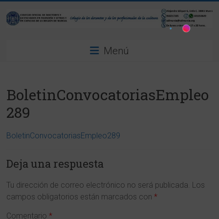
Saltar
al
contenido
Colegio
Menú
Oficial
de
BoletinConvocatoriasEmpleo
Doctores
289
y
Licenciados
BoletinConvocatoriasEmpleo289
en
Deja una respuesta
Filosofía
Tu dirección de correo electrónico no será publicada.
Los
y
campos obligatorios están marcados con
*
Letras
Comentario
*