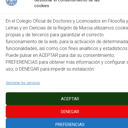
Gestionar el consentimiento de las
cookies
Web
En el Colegio Oficial de Doctores y Licenciados en Filosofía 
Letras y en Ciencias de la Región de Murcia utilizamos cooki
propias y de terceros para garantizar el correcto
funcionamiento de la web, para la activación de determinad
funcionalidades, así como con fines analíticos y estadísticos
Puede pulsar en ACEPTAR para dar su consentimiento,
PREFERENCIAS para obtener más información y configurar 
Este sitio usa Akismet para reducir el spam.
Aprende cómo
uso, o DENEGAR para impedir su instalación.
se procesan los datos de tus comentarios.
Gestionar los servicios
Copyright © 2026
Colegio Oficial de Doctores y Licenciados en Filosofía y Letras
y en Ciencias de la Región de Murcia
. Todos los derechos reservados.
Tema:
Accelerate
por ThemeGrill. Funciona con
WordPress
.
ACEPTAR
Política de Cookies
Mapa del Sitio
Accesibilidad
Instagram
Facebook
DENEGAR
PREFERENCIAS