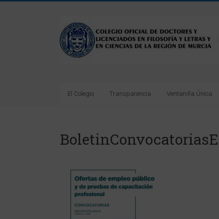
Saltar
al
Colegio
contenido
Oficial
de
Doctores
El Colegio
Transparencia
Ventanilla Única
y
Licenciados
BoletinConvocatorias
en
Filosofía
y
Letras