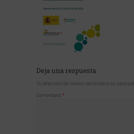
y
en
Ciencias
de
la
Región
de
Deja una respuesta
Murcia
Tu dirección de correo electrónico no será pu
www.cdlmurcia.es
Comentario
*