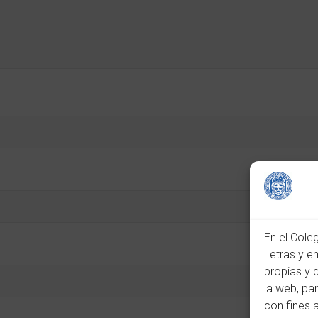
En el Cole
Letras y e
propias y 
la web, pa
con fines 