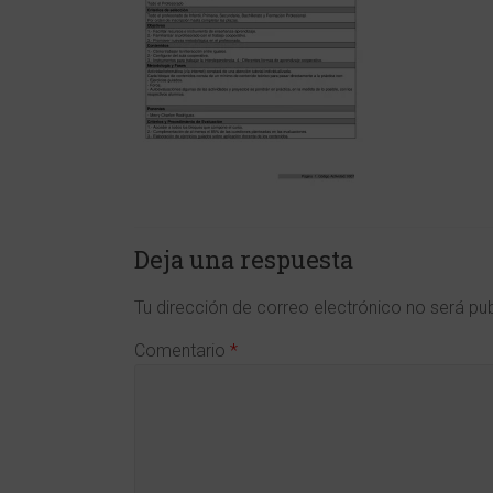
y
en
Ciencias
de
la
Región
de
Deja una respuesta
Murcia
Tu dirección de correo electrónico no será pu
www.cdlmurcia.es
Comentario
*