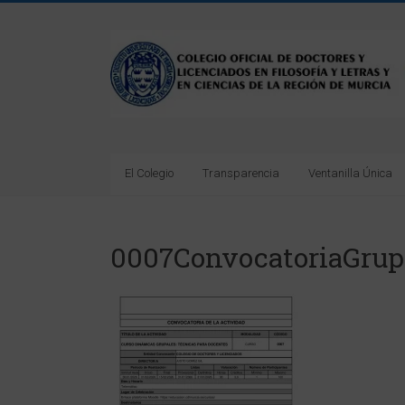
Saltar
al
Colegio
contenido
Oficial
de
Doctores
El Colegio
Transparencia
Ventanilla Única
y
Licenciados
0007ConvocatoriaGrup
en
Filosofía
y
Letras