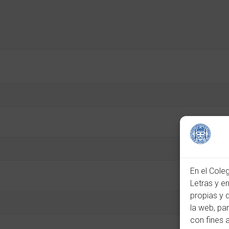
En el Cole
Letras y e
propias y 
la web, pa
con fines 