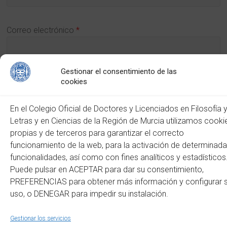
Correo electrónico
*
Gestionar el consentimiento de las
cookies
Web
En el Colegio Oficial de Doctores y Licenciados en Filosofía 
Letras y en Ciencias de la Región de Murcia utilizamos cooki
propias y de terceros para garantizar el correcto
funcionamiento de la web, para la activación de determinad
funcionalidades, así como con fines analíticos y estadísticos
Puede pulsar en ACEPTAR para dar su consentimiento,
Este sitio usa Akismet para reducir el spam.
Aprende cómo
PREFERENCIAS para obtener más información y configurar 
se procesan los datos de tus comentarios.
uso, o DENEGAR para impedir su instalación.
Copyright © 2026
Colegio Oficial de Doctores y Licenciados en Filosofía y Letras
Gestionar los servicios