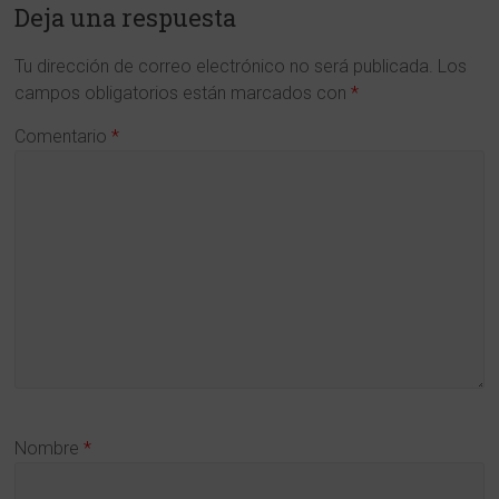
Deja una respuesta
y
en
Tu dirección de correo electrónico no será publicada.
Los
campos obligatorios están marcados con
*
Ciencias
Comentario
*
de
la
Región
de
Murcia
www.cdlmurcia.es
Nombre
*